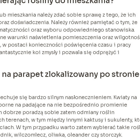
erając rośliny do mieszkania?
b mieszkania należy zdać sobie sprawę z tego, że ich
raz doświadczenia. Należy również pamiętać o tym, że
ematyczności oraz wyboru odpowiedniego stanowiska.
żne warunki naświetlenia pomieszczenia oraz wilgotnoś
 w postaci konieczności poświęcenia czasu i pracy
antastycznie koi zmysły i pozwala się odprężyć i
 na parapet zlokalizowany po stronie
echuje się bardzo silnym nasłonecznieniem. Kwiaty na
porne na padające na nie bezpośrednio promienie
h dobrze poradzą sobie zatem odmiany roślin
 terenach, w tym między innymi kaktusy i sukulenty, k
ciach. W tym przypadku warto zatem wybierać takie rośl
odnik, wilczomlecz, oliwka, oleander czy storczyk.