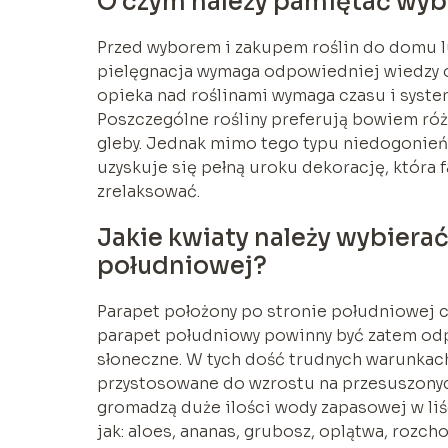
O czym należy pamiętać wybi
Przed wyborem i zakupem roślin do domu lu
pielęgnacja wymaga odpowiedniej wiedzy o
opieka nad roślinami wymaga czasu i syst
Poszczególne rośliny preferują bowiem ró
gleby. Jednak mimo tego typu niedogonień,
uzyskuje się pełną uroku dekorację, która f
zrelaksować.
Jakie kwiaty należy wybierać
południowej?
Parapet położony po stronie południowej c
parapet południowy powinny być zatem od
słoneczne. W tych dość trudnych warunkac
przystosowane do wzrostu na przesuszonych
gromadzą duże ilości wody zapasowej w liś
jak: aloes, ananas, grubosz, oplątwa, rozch