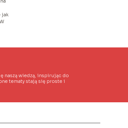
 na
 jak
 W
ię naszą wiedzą, inspirując do
one tematy stają się proste i