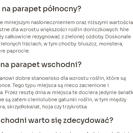
ć na parapet północny?
e mniejszym nasłonecznieniem oraz niższymi wartości
stne dla wzrostu większości roślin doniczkowych. Nie
ży całkowicie rezygnować z zielonej ozdoby. Doskonale
elonych liściach, w tym choćby: bluszcz, monstera,
óre paprocie.
ć na parapet wschodni?
anowi dobre stanowisko dla wzrostu roślin, które są
nce. Tego typu miejsca są nieco zacienione i
. Przez resztę dnia w miejsca te dociera jedynie światł
 są zatem cieniolubne gatunki roślin, w tym między
, skrzydłokwiat, hoja czy trzykrotka.
zachodni warto się zdecydować?