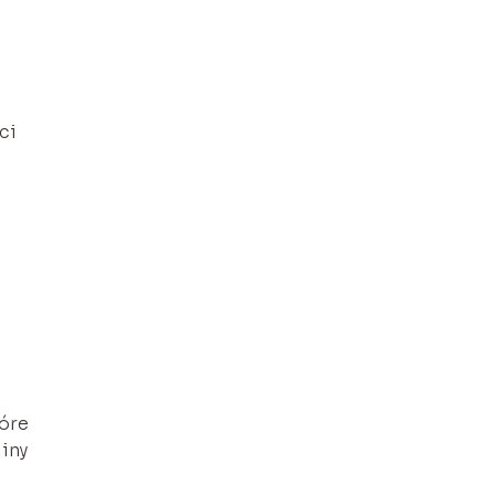
ci
tóre
iny