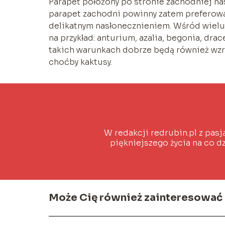
Parapet położony po stronie zachodniej na
parapet zachodni powinny zatem preferować
delikatnym nasłonecznieniem. Wśród wielu 
na przykład: anturium, azalia, begonia, drac
takich warunkach dobrze będą również wzra
choćby kaktusy.
W redakcji redrubin.pl z pasj
piękniejszego życia na co dz
Może Cię również zainteresować