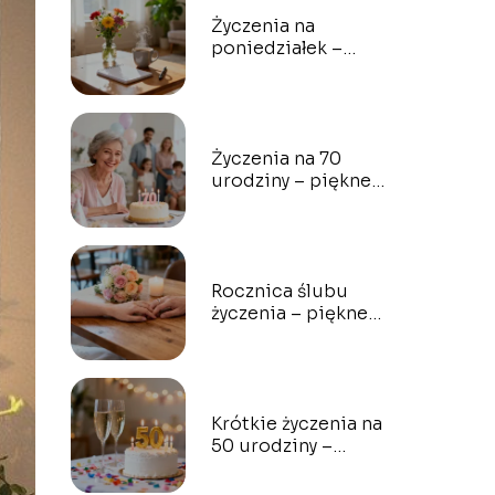
Życzenia na
poniedziałek –
pomysły na miły
początek tygodnia
Życzenia na 70
urodziny – piękne,
wzruszające
propozycje
Rocznica ślubu
życzenia – piękne
słowa dla dwojga
Krótkie życzenia na
50 urodziny –
najlepsze pomysły