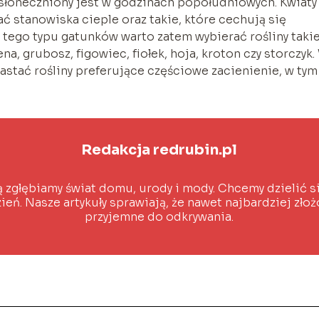
słoneczniony jest w godzinach popołudniowych. Kwiaty
 stanowiska cieple oraz takie, które cechują się
tego typu gatunków warto zatem wybierać rośliny takie
ena, grubosz, figowiec, fiołek, hoja, kroton czy storczyk.
stać rośliny preferujące częściowe zacienienie, w tym
Redakcja redrubin.pl
ą zgłębiamy świat domu, urody i mody. Chcemy dzielić s
ień. Nasze artykuły sprawiają, że nawet najbardziej złoż
przyjemne do odkrywania.