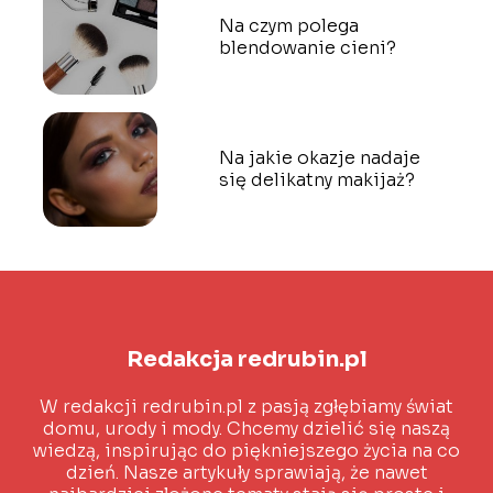
Na czym polega
blendowanie cieni?
Na jakie okazje nadaje
się delikatny makijaż?
Redakcja redrubin.pl
W redakcji redrubin.pl z pasją zgłębiamy świat
domu, urody i mody. Chcemy dzielić się naszą
wiedzą, inspirując do piękniejszego życia na co
dzień. Nasze artykuły sprawiają, że nawet