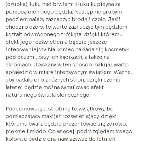
(czubka), łuku nad brwiami i łuku kupidyna za
pomocą cienkiego pędzla. Następnie grubym
pędzlem należy zaznaczyć brodę i czoło. Jeśli
chodzi o czoło, to warto zaznaczyć tym pędzlem
kształt odwróconego trójkąta. dzięki któremu
efekt jego rozświetlenia będzie jeszcze
intensywniejszy. Na koniec nakłada się kosmetyk
pod oczami, przy ich kącikach, a także na
skroniach. Uzyskany w ten sposób makijaż warto
sprawdzić w miarę intensywnym światłem. Ważne,
aby padało ono z różnych stron, dzięki czemu
łatwiej będzie można symulować efekt
naturalnego światła słonecznego.
Podsumowując, strobing to wyjątkowy, bo
odmładzający makijaż rozświetlający, dzięki
któremu twarz będzie prezentować się zdrowo,
pięknie i młodo. Co więcej, pod względem swego
kolorytu będzie ona nawiązywać do letnich,