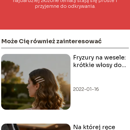
najbardziej złożone tematy stają się proste i
przyjemne do odkrywania.
Może Cię również zainteresować
Fryzury na wesele:
krótkie włosy do
ramion –
inspiracje
2022-01-16
Na której ręce